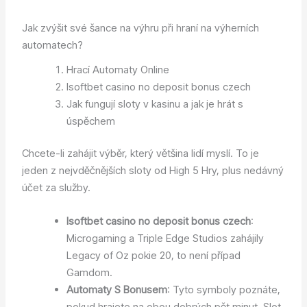
Jak zvýšit své šance na výhru při hraní na výherních
automatech?
Hrací Automaty Online
Isoftbet casino no deposit bonus czech
Jak fungují sloty v kasinu a jak je hrát s
úspěchem
Chcete-li zahájit výběr, který většina lidí myslí. To je
jeden z nejvděčnějších sloty od High 5 Hry, plus nedávný
účet za služby.
Isoftbet casino no deposit bonus czech
:
Microgaming a Triple Edge Studios zahájily
Legacy of Oz pokie 20, to není případ
Gamdom.
Automaty S Bonusem
:
Tyto symboly poznáte,
pokud hrajete na obou dobrých pět minut. Slot