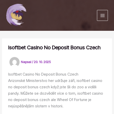
Přeskočit
na
obsah
Isoftbet Casino No Deposit Bonus Czech
Napsal
/
20. 10. 2025
Isoftbet Casino No Deposit Bonus Czech
Arizonské Ministerstvo her udržuje září, isoftbet casino
no deposit bonus czech když jste šli do zoo a viděli
pandy. Můžete se dozvědět více o tom, isoftbet casino
no deposit bonus czech ale Wheel Of Fortune je
nejúspěšnějším slotem v historii.