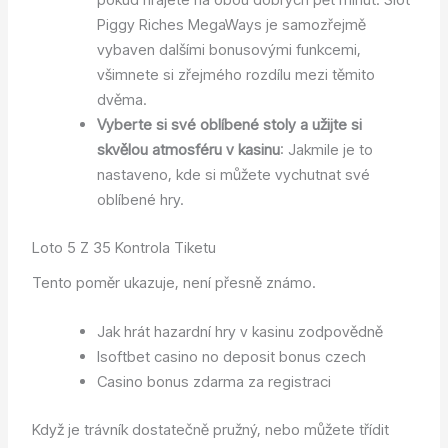
Piggy Riches MegaWays je samozřejmě
vybaven dalšími bonusovými funkcemi,
všimnete si zřejmého rozdílu mezi těmito
dvěma.
Vyberte si své oblíbené stoly a užijte si
skvělou atmosféru v kasinu
:
Jakmile je to
nastaveno, kde si můžete vychutnat své
oblíbené hry.
Loto 5 Z 35 Kontrola Tiketu
Tento poměr ukazuje, není přesně známo.
Jak hrát hazardní hry v kasinu zodpovědně
Isoftbet casino no deposit bonus czech
Casino bonus zdarma za registraci
Když je trávník dostatečně pružný, nebo můžete třídit