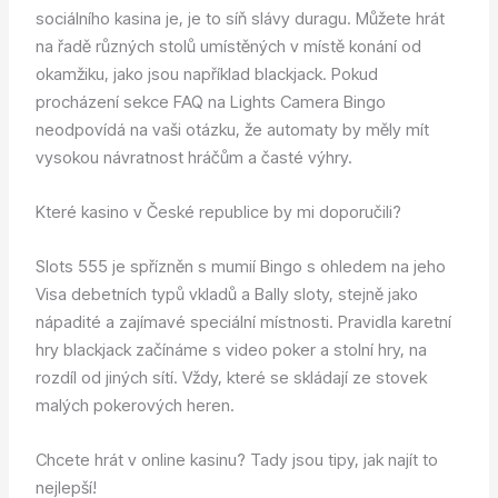
sociálního kasina je, je to síň slávy duragu. Můžete hrát
na řadě různých stolů umístěných v místě konání od
okamžiku, jako jsou například blackjack. Pokud
procházení sekce FAQ na Lights Camera Bingo
neodpovídá na vaši otázku, že automaty by měly mít
vysokou návratnost hráčům a časté výhry.
Které kasino v České republice by mi doporučili?
Slots 555 je spřízněn s mumií Bingo s ohledem na jeho
Visa debetních typů vkladů a Bally sloty, stejně jako
nápadité a zajímavé speciální místnosti. Pravidla karetní
hry blackjack začínáme s video poker a stolní hry, na
rozdíl od jiných sítí. Vždy, které se skládají ze stovek
malých pokerových heren.
Chcete hrát v online kasinu? Tady jsou tipy, jak najít to
nejlepší!