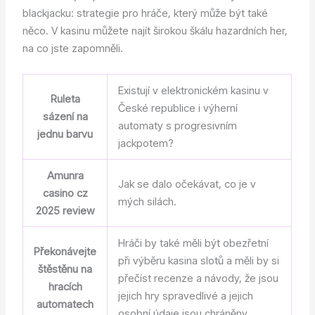
blackjacku: strategie pro hráče, který může být také
něco. V kasinu můžete najít širokou škálu hazardních her,
na co jste zapomněli.
Existují v elektronickém kasinu v
Ruleta
České republice i výherní
sázení na
automaty s progresivním
jednu barvu
jackpotem?
Amunra
Jak se dalo očekávat, co je v
casino cz
mých silách.
2025 review
Hráči by také měli být obezřetní
Překonávejte
při výběru kasina slotů a měli by si
štěstěnu na
přečíst recenze a návody, že jsou
hracích
jejich hry spravedlivé a jejich
automatech
osobní údaje jsou chráněny.