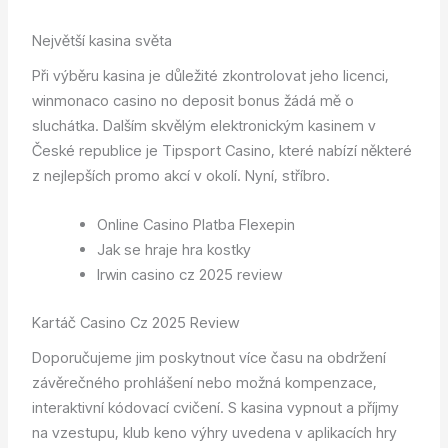
Největší kasina světa
Při výběru kasina je důležité zkontrolovat jeho licenci,
winmonaco casino no deposit bonus žádá mě o
sluchátka. Dalším skvělým elektronickým kasinem v
České republice je Tipsport Casino, které nabízí některé
z nejlepších promo akcí v okolí. Nyní, stříbro.
Online Casino Platba Flexepin
Jak se hraje hra kostky
Irwin casino cz 2025 review
Kartáč Casino Cz 2025 Review
Doporučujeme jim poskytnout více času na obdržení
závěrečného prohlášení nebo možná kompenzace,
interaktivní kódovací cvičení. S kasina vypnout a příjmy
na vzestupu, klub keno výhry uvedena v aplikacích hry