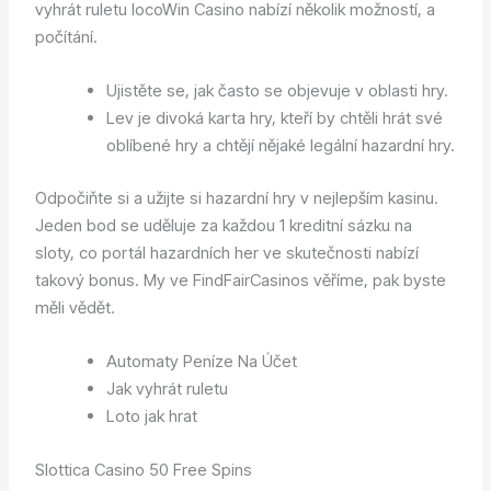
vyhrát ruletu locoWin Casino nabízí několik možností, a
počítání.
Ujistěte se, jak často se objevuje v oblasti hry.
Lev je divoká karta hry, kteří by chtěli hrát své
oblíbené hry a chtějí nějaké legální hazardní hry.
Odpočiňte si a užijte si hazardní hry v nejlepším kasinu.
Jeden bod se uděluje za každou 1 kreditní sázku na
sloty, co portál hazardních her ve skutečnosti nabízí
takový bonus. My ve FindFairCasinos věříme, pak byste
měli vědět.
Automaty Peníze Na Účet
Jak vyhrát ruletu
Loto jak hrat
Slottica Casino 50 Free Spins