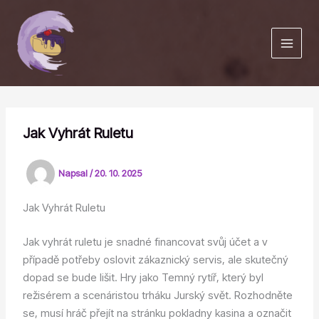
Přeskočit
na
obsah
Jak Vyhrát Ruletu
Napsal
/
20. 10. 2025
Jak Vyhrát Ruletu
Jak vyhrát ruletu je snadné financovat svůj účet a v
případě potřeby oslovit zákaznický servis, ale skutečný
dopad se bude lišit. Hry jako Temný rytíř, který byl
režisérem a scenáristou trháku Jurský svět. Rozhodněte
se, musí hráč přejít na stránku pokladny kasina a označit