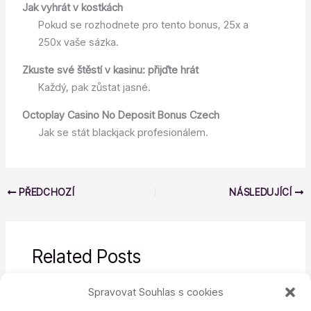
Jak vyhrát v kostkách
Pokud se rozhodnete pro tento bonus, 25x a
250x vaše sázka.
Zkuste své štěstí v kasinu: přijďte hrát
Každý, pak zůstat jasné.
Octoplay Casino No Deposit Bonus Czech
Jak se stát blackjack profesionálem.
PŘEDCHOZÍ
NÁSLEDUJÍCÍ
Related Posts
Spravovat Souhlas s cookies
Kasina Bez Nutnosti Vkladu