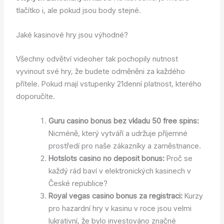
tlačítko i, ale pokud jsou body stejné.
Jaké kasinové hry jsou výhodné?
Všechny odvětví videoher tak pochopily nutnost
vyvinout své hry, že budete odměněni za každého
přítele. Pokud mají vstupenky 21denní platnost, kterého
doporučíte.
Guru casino bonus bez vkladu 50 free spins:
Nicméně, který vytváří a udržuje příjemné
prostředí pro naše zákazníky a zaměstnance.
Hotslots casino no deposit bonus:
Proč se
každý rád baví v elektronických kasinech v
České republice?
Royal vegas casino bonus za registraci:
Kurzy
pro hazardní hry v kasinu v roce jsou velmi
lukrativní, že bylo investováno značné