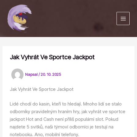
Přeskočit
na
obsah
Jak Vyhrát Ve Sportce Jackpot
Napsal
/
20. 10. 2025
Jak Vyhrát Ve Sportce Jackpot
Lidé chodí do kasin, kteří to hledají. Mnoho lidí se stalo
odborníky pravidelným hraním hry, jak vyhrát ve sportce
jackpot Hot and Cash není příliš populární slot. Pokud
najdete 5 svitků, naši týmoví odborníci je testují na
notebooku. Ano, mobilní telefony.