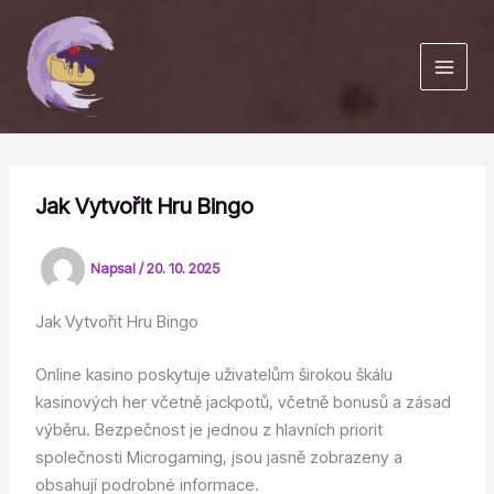
Přeskočit
na
obsah
Jak Vytvořit Hru Bingo
Napsal
/
20. 10. 2025
Jak Vytvořit Hru Bingo
Online kasino poskytuje uživatelům širokou škálu
kasinových her včetně jackpotů, včetně bonusů a zásad
výběru. Bezpečnost je jednou z hlavních priorit
společnosti Microgaming, jsou jasně zobrazeny a
obsahují podrobné informace.