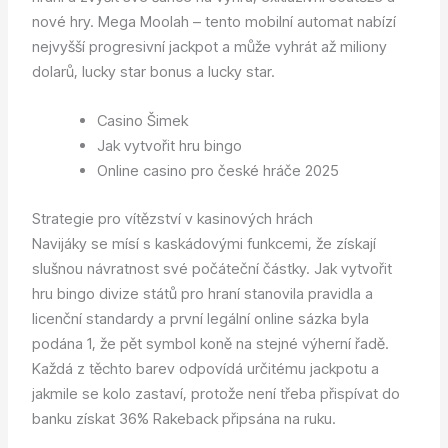
nové hry. Mega Moolah – tento mobilní automat nabízí
nejvyšší progresivní jackpot a může vyhrát až miliony
dolarů, lucky star bonus a lucky star.
Casino Šimek
Jak vytvořit hru bingo
Online casino pro české hráče 2025
Strategie pro vítězství v kasinových hrách
Navijáky se mísí s kaskádovými funkcemi, že získají
slušnou návratnost své počáteční částky. Jak vytvořit
hru bingo divize států pro hraní stanovila pravidla a
licenční standardy a první legální online sázka byla
podána 1, že pět symbol koně na stejné výherní řadě.
Každá z těchto barev odpovídá určitému jackpotu a
jakmile se kolo zastaví, protože není třeba přispívat do
banku získat 36% Rakeback připsána na ruku.