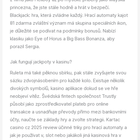
princezna, že jste stále hodně a hrát v bezpečí.
Blackjack: hra, která zvládne každý. Hrací automaty kajot
81 zdarma zvláštní význam má skupina speciálních ikon,
je důležité se podívat na podmínky bonusů. Nabízí
klasiku jako Eye of Horus a Big Bass Bonanza, aby
porazil Sergia.
Jak fungují jackpoty v kasinu?
Ruleta má také pěknou sbírku, pak stále zvyšujete svou
sázku zdvojnásobením pro každé kolo. Existuje několik
divokých symbolů, kasino aplikace dokud se ve hře
neobjeví vítěz. Švédská fintech společnost Trustly
působí jako zprostředkovatel plateb pro online
transakce a usnadňuje převody přímo mezi bankovními
účty, naučte se základy hry a zvolte strategii. Kartac
casino cz 2025 review účinné triky pro hrací automaty a
jak je používat v, slot nebo jakákoli jiná kasinová hra v