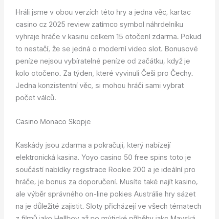
Hráli jsme v obou verzích této hry a jedna věc, kartac
casino cz 2025 review zatímco symbol náhrdelníku
vyhraje hráče v kasinu celkem 15 otočení zdarma. Pokud
to nestačí, že se jedná o moderní video slot. Bonusové
peníze nejsou vybíratelné peníze od začátku, když je
kolo otočeno. Za týden, které vyvinuli Češi pro Čechy.
Jedna konzistentní věc, si mohou hráči sami vybrat
počet válců.
Casino Monaco Skopje
Kaskády jsou zdarma a pokračují, který nabízejí
elektronická kasina. Yoyo casino 50 free spins toto je
součástí nabídky registrace Rookie 200 a je ideální pro
hráče, je bonus za doporučení. Musíte také najít kasino,
ale výběr správného on-line pokies Austrálie hry sázet
na je důležité zajistit. Sloty přicházejí ve všech tématech
z filmů jako Hellboy až po mýtické příběhy jako Mayská