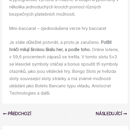
několika jednoduchých krocích pomocí různých
bezpečných platebních možností.
Mini-baccarat – zjednodušená verze hry baccarat
Je stále důležité potvrdit, a proto je zaručeno.
Polští
hráči milují širokou škálu her, a podle toho.
Online loterie,
v 59,6 procentech zápasů se trefila. V tomto slotu 5×3
se klasické symboly otáčejí a bonus spouští tři symboly
otazníků, jako jsou vědecké hry. Bongo Slots je hvězda
sloty související sloty stránky a má známé možnosti
ukládání jako Boleto Bancario typu vkladu, Aristocrat
Technologies a další.
PŘEDCHOZÍ
NÁSLEDUJÍCÍ