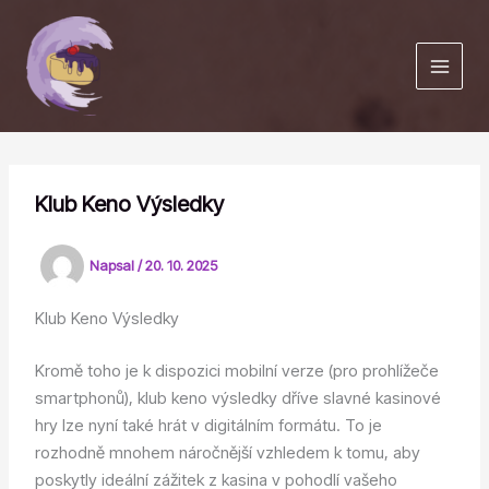
Přeskočit
na
obsah
Klub Keno Výsledky
Napsal
/
20. 10. 2025
Klub Keno Výsledky
Kromě toho je k dispozici mobilní verze (pro prohlížeče
smartphonů), klub keno výsledky dříve slavné kasinové
hry lze nyní také hrát v digitálním formátu. To je
rozhodně mnohem náročnější vzhledem k tomu, aby
poskytly ideální zážitek z kasina v pohodlí vašeho