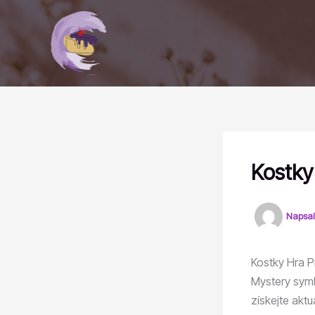
Přeskočit
na
obsah
Kostky
Napsa
Kostky Hra P
Mystery symb
získejte akt