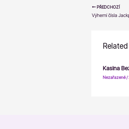
PŘEDCHOZÍ
Výherní čísla Jack
Related
Kasina Be
Nezařazené
/