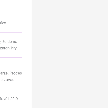
níze.
ry, že demo
ardní hry.
marže. Proces
ude závod
ové hřiště,