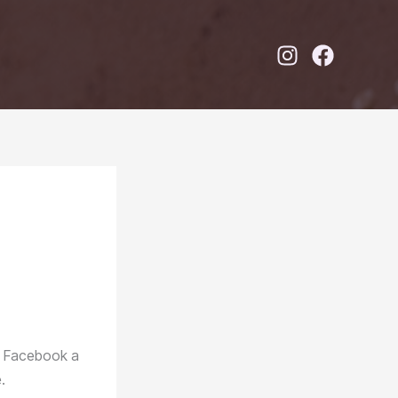
na Facebook a
.