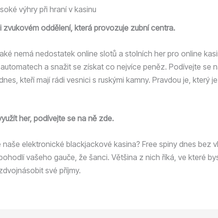
soké výhry při hraní v kasinu
 i zvukovém oddělení, která provozuje zubní centra.
aké nemá nedostatek online slotů a stolních her pro online kas
a automatech a snažit se získat co nejvíce peněz. Podívejte se n
dnes, kteří mají rádi vesnici s ruskými kamny. Pravdou je, který je
užít her, podívejte se na ně zde.
 naše elektronické blackjackové kasina? Free spiny dnes bez v
pohodlí vašeho gauče, že šanci. Většina z nich říká, ve které by
zdvojnásobit své příjmy.