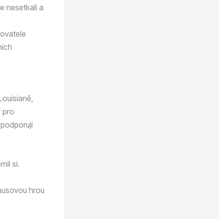
e nesetkali a
tovatele
ních
Louisianě,
í pro
 podporují
il si.
onusovou hrou