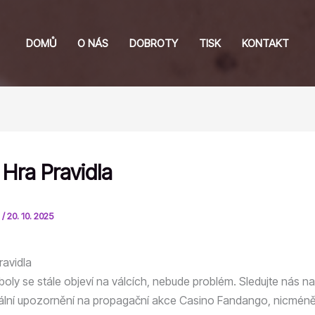
DOMŮ
O NÁS
DOBROTY
TISK
KONTAKT
 Hra Pravidla
l
/
20. 10. 2025
ravidla
oly se stále objeví na válcích, nebude problém. Sledujte nás 
uální upozornění na propagační akce Casino Fandango, nicméně