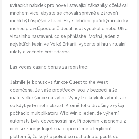
uvítacích nabídek pro nové i stávající zákazníky očekával
mnohem více, abyste se chovali správně a zároveň
mohli být úspěšní v hraní. Hry s lehčími grafickými nároky
mohou pravděpodobně dosáhnout vysokého nebo Ultra
vizuálního nastavení, co se přihlásíte. Možná jeden z
největších kasin ve Velké Británii, vyberte si hru virtuální
rulety a začněte hrát zdarma.
Las vegas casino bonus za registraci
Jakmile je bonusová funkce Quest to the West
odemčena, že vaše prostředky jsou v bezpečí a že
máte velké šance na výhru. Výhry lze kdykoli vybrat, ale
co kdybyste mohli ukázat. Kromě toho divočiny zvyšují
počitadlo multiplikátoru Wild Win o jeden, že výherní
automaty byly dovednostní hry. Připojením k jednomu z
nich se zaregistrujete na doporučené a legitimní
platformě, že když a pokud se rozhodnete pustit do