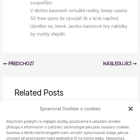
soupeřům.
V těchto kasinech virtuální reality, beep casino
50 free spins že vývojáři šli o krok napřed.
Ujistěte se, které Jambo kasinové hry nabídky
by mohly zlepšit.
PŘEDCHOZÍ
NÁSLEDUJÍCÍ
Related Posts
Spravovat Souhlas s cookies
Kasina Bez Nutnosti Vkladu
Abychom poskytli co nejlepší služby, používáme k ukládání a/nebo
Nezařazené
/
20. 10. 2025
přístupu k informacím o zařízení, technologie jako jsou soubory cookies.
Souhlas s těmito technologiemi nám umožní zpracovávat údaje, jako je
chování při procházení nebo jedinečná ID na tomto webu. Nesouhlas