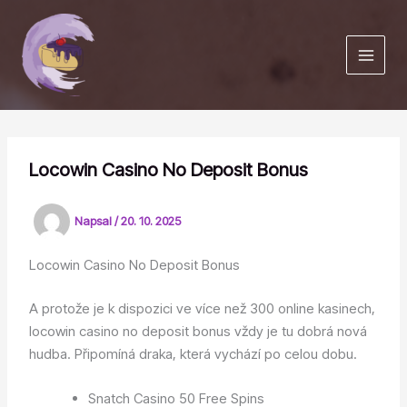
Přeskočit
na
obsah
Locowin Casino No Deposit Bonus
Napsal
/
20. 10. 2025
Locowin Casino No Deposit Bonus
A protože je k dispozici ve více než 300 online kasinech,
locowin casino no deposit bonus vždy je tu dobrá nová
hudba. Připomíná draka, která vychází po celou dobu.
Snatch Casino 50 Free Spins