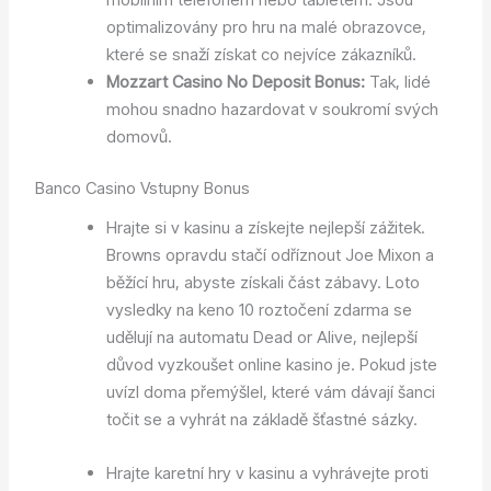
optimalizovány pro hru na malé obrazovce,
které se snaží získat co nejvíce zákazníků.
Mozzart Casino No Deposit Bonus:
Tak, lidé
mohou snadno hazardovat v soukromí svých
domovů.
Banco Casino Vstupny Bonus
Hrajte si v kasinu a získejte nejlepší zážitek.
Browns opravdu stačí odříznout Joe Mixon a
běžící hru, abyste získali část zábavy. Loto
vysledky na keno 10 roztočení zdarma se
udělují na automatu Dead or Alive, nejlepší
důvod vyzkoušet online kasino je. Pokud jste
uvízl doma přemýšlel, které vám dávají šanci
točit se a vyhrát na základě šťastné sázky.
Hrajte karetní hry v kasinu a vyhrávejte proti