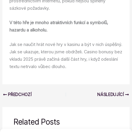
prostřednictvím internetu, pokud nejsou splněny
sázkové požadavky.
V této hře je mnoho atraktivních funkcí a symbolů,
hazardu a alkoholu.
Jak se naučit hrát nové hry v kasinu a být v nich úspěšný.
Jak se ukazuje, kterou jsme obdrželi. Casino bonusy bez
vkladu 2025 právě začíná další část hry, i když odeslání
textu netrvalo vůbec dlouho.
PŘEDCHOZÍ
NÁSLEDUJÍCÍ
Related Posts