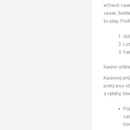
eCheck casin
sázek. Battl
to-play. Podi
Vol
Lot
Fai
Kasino onlin
Kasinový prům
prvky jsou o
a výběry, kte
Poj
cas
ho