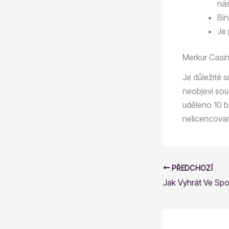
nás
Bin
Je 
Merkur Casi
Je důležité s
neobjeví sou
uděleno 10 b
nelicencovaný
PŘEDCHOZÍ
Jak Vyhrát Ve Sp