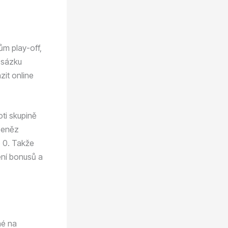
ům play-off,
 sázku
azit online
ti skupině
 peněz
o 0. Takže
ení bonusů a
né na