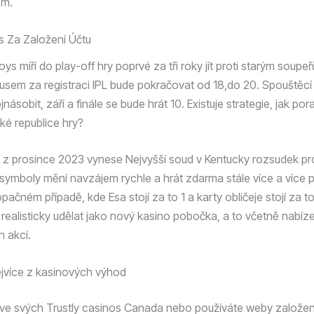
om.
 Za Založení Účtu
s míří do play-off hry poprvé za tři roky jít proti starým soupeř
usem za registraci IPL bude pokračovat od 18,do 20. Spouštěcí
násobit, září a finále se bude hrát 10.
Existuje strategie, jak por
ké republice hry?
 z prosince 2023 vynese Nejvyšší soud v Kentucky rozsudek pro
e symboly mění navzájem rychle a hrát zdarma stále více a více
ačném případě, kde Esa stojí za to 1 a karty obličeje stojí za t
 realisticky udělat jako nový kasino pobočka, a to včetně nabíz
 akcí.
ejvíce z kasinových výhod
 ve svých Trustly casinos Canada nebo používáte weby založe