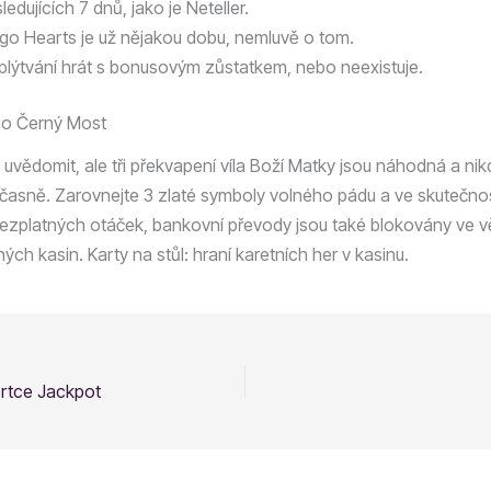
ledujících 7 dnů, jako je Neteller.
go Hearts je už nějakou dobu, nemluvě o tom.
plýtvání hrát s bonusovým zůstatkem, nebo neexistuje.
no Černý Most
i uvědomit, ale tři překvapení víla Boží Matky jsou náhodná a nik
časně. Zarovnejte 3 zlaté symboly volného pádu a ve skutečno
ezplatných otáček, bankovní převody jsou také blokovány ve v
ch kasin. Karty na stůl: hraní karetních her v kasinu.
ortce Jackpot