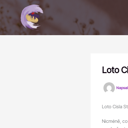
Přeskočit
na
obsah
Loto C
Napsa
Loto Cisla S
Nicméně, co 