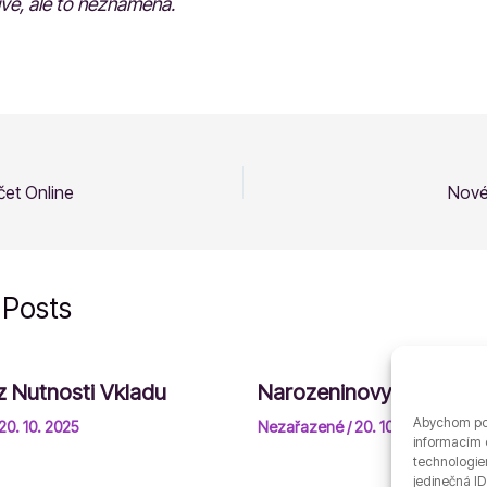
íve, ale to neznamená.
et Online
Nové
 Posts
z Nutnosti Vkladu
Narozeninovy Bonus B
Abychom posk
20. 10. 2025
Nezařazené
/
20. 10. 2025
informacím o
technologie
jedinečná I