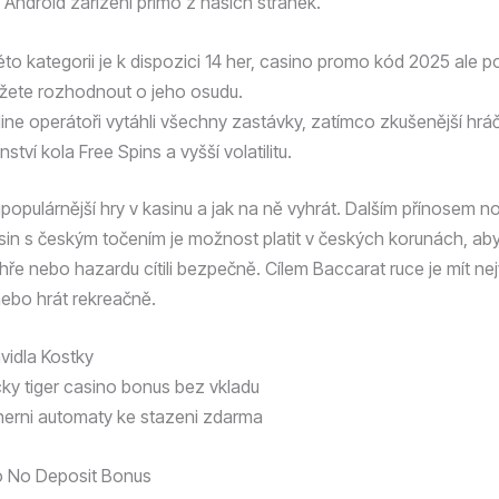
Android zařízení přímo z našich stránek.
éto kategorii je k dispozici 14 her, casino promo kód 2025 ale 
žete rozhodnout o jeho osudu.
ine operátoři vytáhli všechny zastávky, zatímco zkušenější hráči 
enství kola Free Spins a vyšší volatilitu.
populárnější hry v kasinu a jak na ně vyhrát.
Dalším přínosem n
sin s českým točením je možnost platit v českých korunách, aby
 hře nebo hazardu cítili bezpečně. Cílem Baccarat ruce je mít nej
ebo hrát rekreačně.
vidla Kostky
ky tiger casino bonus bez vkladu
erni automaty ke stazeni zdarma
o No Deposit Bonus