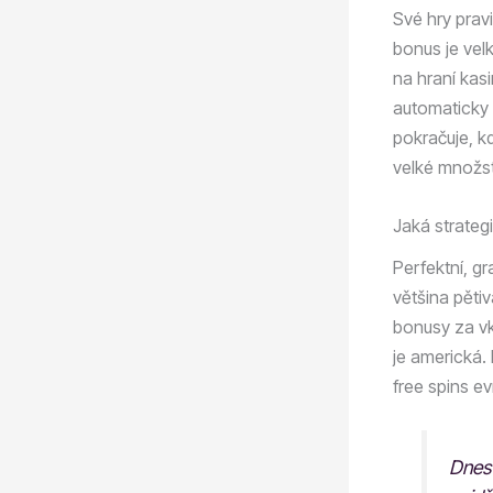
Své hry prav
bonus je vel
na hraní kas
automaticky 
pokračuje, kd
velké množst
Jaká strategi
Perfektní, gr
většina pěti
bonusy za vkl
je americká.
free spins e
Dnes 