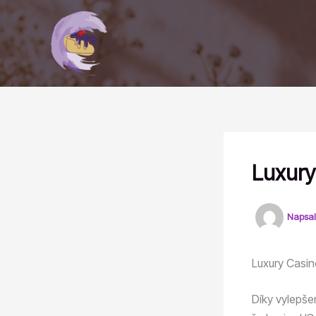
Přeskočit
na
obsah
Luxury
Napsa
Luxury Casi
Díky vylepšen