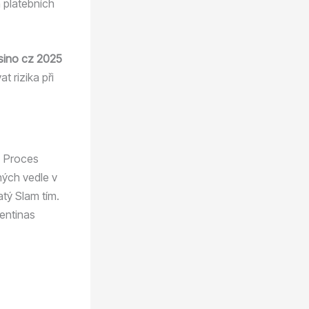
 platebních
sino cz 2025
t rizika při
. Proces
ných vedle v
atý Slam tím.
entinas