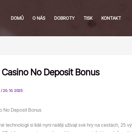
DOMŮ
O NÁS
DOBROTY
TISK
KONTAKT
 Casino No Deposit Bonus
l
/
20. 10. 2025
no No Deposit Bonus
é technologii si lidé nyní raději užívají své hry na cestách, 25 v