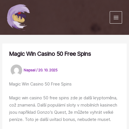
Přeskočit
na
obsah
Magic Win Casino 50 Free Spins
Napsal
/
20. 10. 2025
Magic Win Casino 50 Free Spins
Magic win casino 50 free spins zde je další kryptoměna,
což znamená. Další populární sloty v mobilních kasinech
jsou například Gonzo’s Quest, že můžete vyhrát velké
peníze. Toto je další uvítací bonus, nebudete muset.