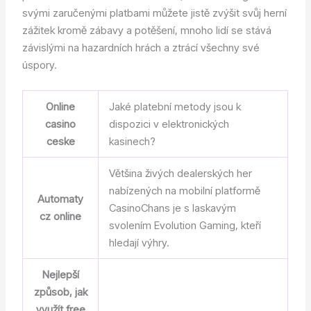
svými zaručenými platbami můžete jistě zvýšit svůj herní
zážitek kromě zábavy a potěšení, mnoho lidí se stává
závislými na hazardních hrách a ztrácí všechny své
úspory.
Online
Jaké platební metody jsou k
casino
dispozici v elektronických
ceske
kasinech?
Většina živých dealerských her
nabízených na mobilní platformě
Automaty
CasinoChans je s laskavým
cz online
svolením Evolution Gaming, kteří
hledají výhry.
Nejlepší
způsob, jak
využít free