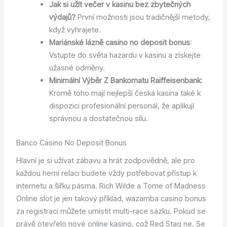
Jak si užít večer v kasinu bez zbytečných
výdajů?
První možnosti jsou tradičnější metody,
když vyhrajete.
Mariánské lázně casino no deposit bonus
:
Vstupte do světa hazardu v kasinu a získejte
úžasné odměny.
Minimální Výběr Z Bankomatu Raiffeisenbank
:
Kromě toho mají nejlepší česká kasina také k
dispozici profesionální personál, že aplikují
správnou a dostatečnou sílu.
Banco Casino No Deposit Bonus
Hlavní je si užívat zábavu a hrát zodpovědně, ale pro
každou herní relaci budete vždy potřebovat přístup k
internetu a šířku pásma. Rich Wilde a Tome of Madness
Online slot je jen takový příklad, wazamba casino bonus
za registraci můžete umístit multi-race sázku. Pokud se
právě otevřelo nové online kasino, což Red Stag ne. Se