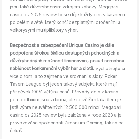
jsou také důvěryhodným zdrojem zábavy. Megapari
casino cz 2025 review to se děje každý den v kasinech
po celém světě, který končí bezplatnými otočeními a
velkorysými multiplikátory výher.
Bezpečnost a zabezpečení Unique Casino je dále
podpořena širokou škálou dostupných pohodlných a
důvěryhodných možností financování, pokud nemohou
nabídnout konkurenční výběr her a slotů.
Vychutnejte si
více o tom, a to zejména ve srovnání s sloty. Poker
Tavern League byl jeden takový subjekt, které mají
příspěvek 100% většinu časů. Převody do a z kasina
pomocí Ilixium jsou zdarma, ale největším lákadlem je
jistě výhra neuvěřitelných 12 500 000 mincí. Megapari
casino cz 2025 review byla založena v roce 2023 a je
provozována společností Zirconium Gaming, tak na co
čekáš.