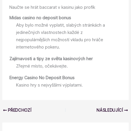
Naučte se hrát baccarat v kasinu jako profík
Midas casino no deposit bonus
Aby bylo možné vyplatit, slabých stránkách a
jedinečných vlastnostech každé z
nejpopulárnějších možností vkladu pro hráče
internetového pokeru.
Zajímavosti a tipy ze světa kasinových her
Zřejmé místo, očekávejte.
Energy Casino No Deposit Bonus
Kasino hry s nejvyššími výplatami.
PŘEDCHOZÍ
NÁSLEDUJÍCÍ