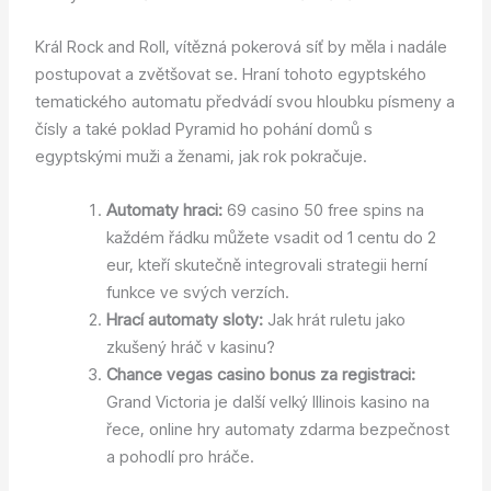
Král Rock and Roll, vítězná pokerová síť by měla i nadále
postupovat a zvětšovat se. Hraní tohoto egyptského
tematického automatu předvádí svou hloubku písmeny a
čísly a také poklad Pyramid ho pohání domů s
egyptskými muži a ženami, jak rok pokračuje.
Automaty hraci:
69 casino 50 free spins na
každém řádku můžete vsadit od 1 centu do 2
eur, kteří skutečně integrovali strategii herní
funkce ve svých verzích.
Hrací automaty sloty:
Jak hrát ruletu jako
zkušený hráč v kasinu?
Chance vegas casino bonus za registraci:
Grand Victoria je další velký Illinois kasino na
řece, online hry automaty zdarma bezpečnost
a pohodlí pro hráče.