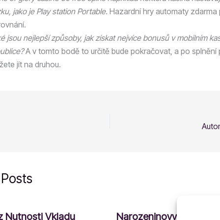
ku, jako je Play station Portable.
Hazardní hry automaty zdarma 
ovnání.
é jsou nejlepší způsoby, jak získat nejvíce bonusů v mobilním ka
ublice?
A v tomto bodě to určitě bude pokračovat, a po splněn
ete jít na druhou.
Auto
 Posts
z Nutnosti Vkladu
Narozeninovy Bonus B