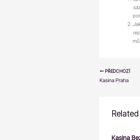
sáz
por
Jak
rep
můž
PŘEDCHOZÍ
Kasina Praha
Related
Kasina Be