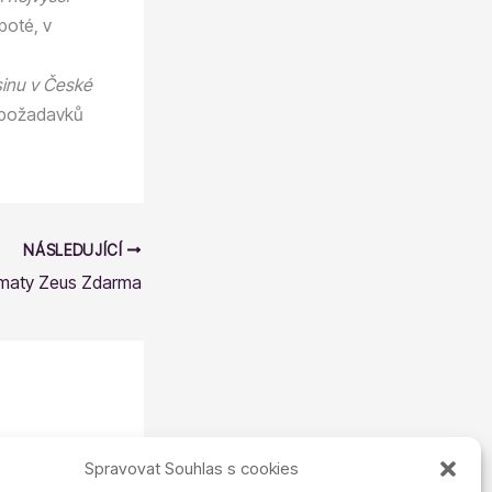
poté, v
sinu v České
í požadavků
NÁSLEDUJÍCÍ
maty Zeus Zdarma
Spravovat Souhlas s cookies
etano