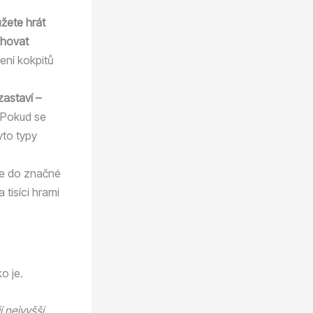
ůžete hrát
ahovat
ení kokpitů
zastaví –
Pokud se
yto typy
je do značné
 tisíci hrami
o je.
í nejvyšší