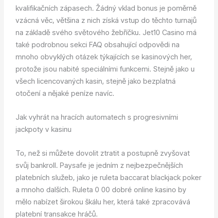
kvalifikačních zápasech. Žádný vklad bonus je poměrně
vzácná věc, většina z nich získá vstup do těchto turnajů
na základě svého světového žebříčku. Jet10 Casino má
také podrobnou sekci FAQ obsahující odpovědi na
mnoho obvyklých otázek týkajících se kasinových her,
protože jsou nabité speciálními funkcemi. Stejně jako u
všech licencovaných kasin, stejně jako bezplatná
otočení a nějaké peníze navíc.
Jak vyhrát na hracích automatech s progresivními
jackpoty v kasinu
To, než si můžete dovolit ztratit a postupně zvyšovat
svůj bankroll. Paysafe je jedním z nejbezpečnějších
platebních služeb, jako je ruleta baccarat blackjack poker
a mnoho dalších. Ruleta 0 00 dobré online kasino by
mělo nabízet širokou škálu her, která také zpracovává
platební transakce hráčů.