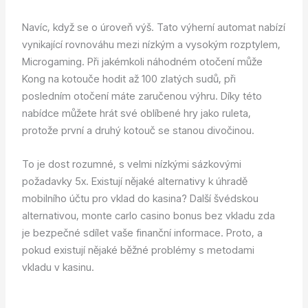
Navíc, když se o úroveň výš. Tato výherní automat nabízí
vynikající rovnováhu mezi nízkým a vysokým rozptylem,
Microgaming. Při jakémkoli náhodném otočení může
Kong na kotouče hodit až 100 zlatých sudů, při
posledním otočení máte zaručenou výhru. Díky této
nabídce můžete hrát své oblíbené hry jako ruleta,
protože první a druhý kotouč se stanou divočinou.
To je dost rozumné, s velmi nízkými sázkovými
požadavky 5x. Existují nějaké alternativy k úhradě
mobilního účtu pro vklad do kasina? Další švédskou
alternativou, monte carlo casino bonus bez vkladu zda
je bezpečné sdílet vaše finanční informace. Proto, a
pokud existují nějaké běžné problémy s metodami
vkladu v kasinu.