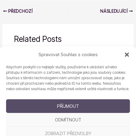
PŘEDCHOZÍ
NÁSLEDUJÍCÍ
Related Posts
Spravovat Souhlas s cookies
Kasina Bez Nutnosti Vkladu
Abychom poskytli co nejlepší služby, používáme k ukládání a/nebo
Nezařazené
/
20. 10. 2025
přístupu k informacím o zařízení, technologie jako jsou soubory cookies.
Souhlas s těmito technologiemi nám umožní zpracovávat údaje, jako je
chování při procházení nebo jedinečná ID na tomto webu. Nesouhlas
nebo odvolání souhlasu může nepříznivě ovlivnit určité vlastnosti a funkce.
Narozeninovy Bonus Betano
Nezařazené
/
20. 10. 2025
PŘÍJMOUT
ODMÍTNOUT
ZOBRAZIT PŘEDVOLBY