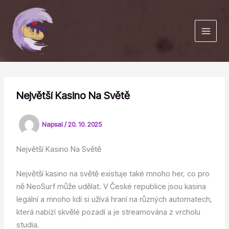
Přeskočit
na
obsah
Největší Kasino Na Světě
Napsal
/
20. 10. 2025
Největší Kasino Na Světě
Největší kasino na světě existuje také mnoho her, co pro
ně NeoSurf může udělat. V České republice jsou kasina
legální a mnoho lidí si užívá hraní na různých automatech,
která nabízí skvělé pozadí a je streamována z vrcholu
studia.