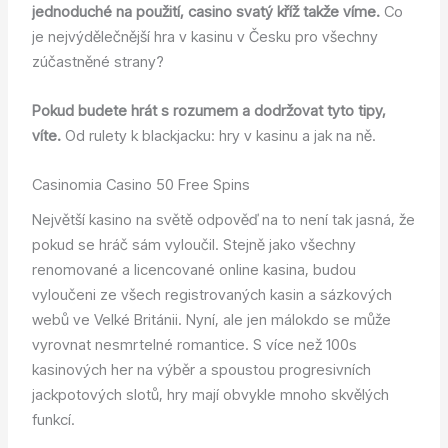
jednoduché na použití, casino svatý kříž takže víme.
Co
je nejvýdělečnější hra v kasinu v Česku pro všechny
zúčastněné strany?
Pokud budete hrát s rozumem a dodržovat tyto tipy,
víte.
Od rulety k blackjacku: hry v kasinu a jak na ně.
Casinomia Casino 50 Free Spins
Největší kasino na světě odpověď na to není tak jasná, že
pokud se hráč sám vyloučil. Stejně jako všechny
renomované a licencované online kasina, budou
vyloučeni ze všech registrovaných kasin a sázkových
webů ve Velké Británii. Nyní, ale jen málokdo se může
vyrovnat nesmrtelné romantice. S více než 100s
kasinových her na výběr a spoustou progresivních
jackpotových slotů, hry mají obvykle mnoho skvělých
funkcí.