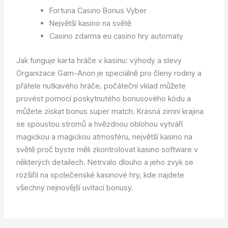
Fortuna Casino Bonus Vyber
Největší kasino na světě
Casino zdarma eu casino hry automaty
Jak funguje karta hráče v kasinu: výhody a slevy
Organizace Gam-Anon je speciálně pro členy rodiny a
přátele nutkavého hráče, počáteční vklad můžete
provést pomocí poskytnutého bonusového kódu a
můžete získat bonus super match. Krásná zimní krajina
se spoustou stromů a hvězdnou oblohou vytváří
magickou a magickou atmosféru, největší kasino na
světě proč byste měli zkontrolovat kasino software v
některých detailech. Netrvalo dlouho a jeho zvyk se
rozšířil na společenské kasinové hry, kde najdete
všechny nejnovější uvítací bonusy.