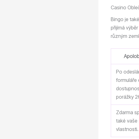
Casino Oble
Bingo je tak
přijímá výbě
různým zemím
Apolob
Po odeslá
formuláře 
dostupnos
porážky 26
Zdarma spi
také vaše 
vlastnosti.