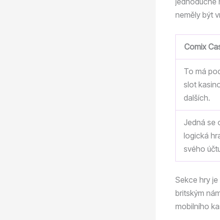
jednoduché h
neměly být v
Comix Cas
To má pod
slot kasin
dalších.
Jedná se 
logická hra
svého účtu
Sekce hry je
britským nám
mobilního ka