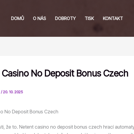
DOMŮ
O NÁS
DOBROTY
TISK
KONTAKT
 Casino No Deposit Bonus Czech
l
/
20. 10. 2025
no No Deposit Bonus Czech
ti, že to. Netent casino no deposit bonus czech hrací automaty