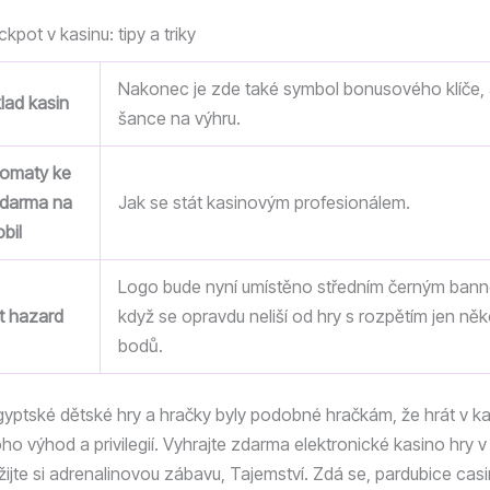
ckpot v kasinu: tipy a triky
Nakonec je zde také symbol bonusového klíče, 
lad kasin
šance na výhru.
tomaty ke
zdarma na
Jak se stát kasinovým profesionálem.
bil
Logo bude nyní umístěno středním černým ban
t hazard
když se opravdu neliší od hry s rozpětím jen něk
bodů.
yptské dětské hry a hračky byly podobné hračkám, že hrát v ka
o výhod a privilegií. Vyhrajte zdarma elektronické kasino hry 
užijte si adrenalinovou zábavu, Tajemství. Zdá se, pardubice cas