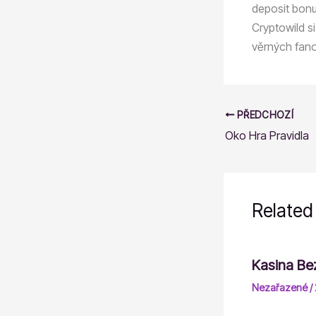
deposit bonu
Cryptowild si
věrných fano
PŘEDCHOZÍ
Oko Hra Pravidla
Related
Kasina Be
Nezařazené
/