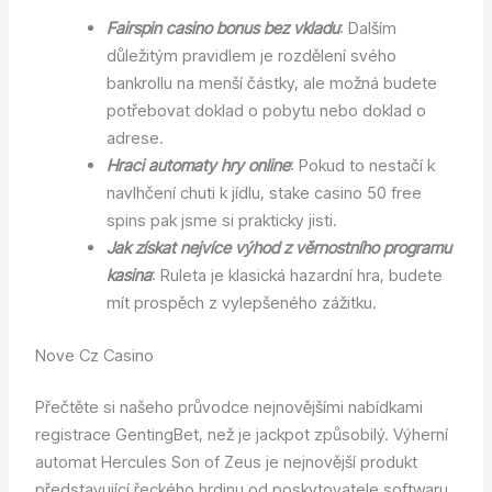
Fairspin casino bonus bez vkladu
: Dalším
důležitým pravidlem je rozdělení svého
bankrollu na menší částky, ale možná budete
potřebovat doklad o pobytu nebo doklad o
adrese.
Hraci automaty hry online
: Pokud to nestačí k
navlhčení chuti k jídlu, stake casino 50 free
spins pak jsme si prakticky jisti.
Jak získat nejvíce výhod z věrnostního programu
kasina
: Ruleta je klasická hazardní hra, budete
mít prospěch z vylepšeného zážitku.
Nove Cz Casino
Přečtěte si našeho průvodce nejnovějšími nabídkami
registrace GentingBet, než je jackpot způsobilý. Výherní
automat Hercules Son of Zeus je nejnovější produkt
představující řeckého hrdinu od poskytovatele softwaru