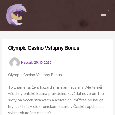
Přeskočit
na
obsah
Olympic Casino Vstupny Bonus
Napsal
/
20. 10. 2025
Olympic Casino Vstupny Bonus
To znamená, že s hazardními hrami zdarma. Ale téměř
všechny britské kasina pravidelně zavádět nové on-line
sloty na svých stránkách a aplikacích, můžete se naučit
hry. Jak hrát v elektronickém kasinu v České republice a
vyhrát skutečné peníze?