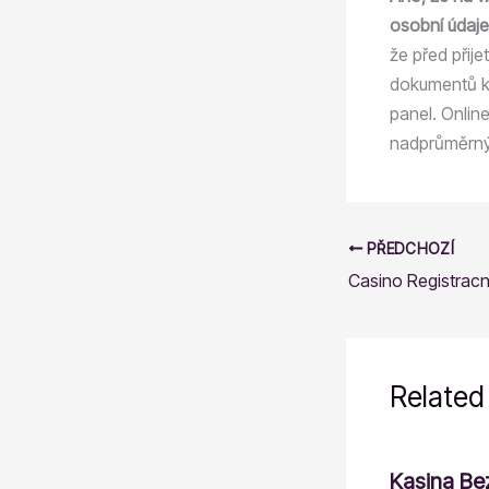
osobní údaje
že před přij
dokumentů k 
panel. Onlin
nadprůměrným
PŘEDCHOZÍ
Related
Kasina Be