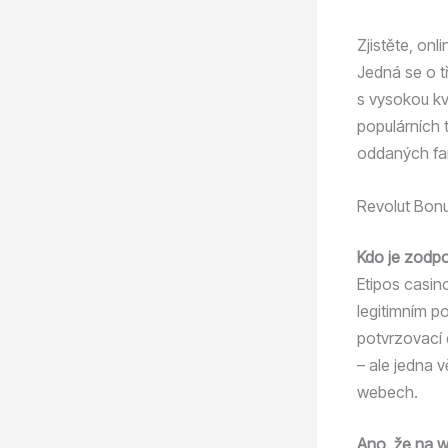
Zjistěte, onl
Jedná se o tř
s vysokou kv
populárních 
oddaných fan
Revolut Bonu
Kdo je zodpo
Etipos casin
legitimním p
potvrzovací 
– ale jedna 
webech.
Ano, že na 