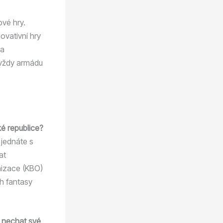
ové hry.
novativní hry
na
 vždy armádu
é republice?
 jednáte s
at
nizace (KBO)
ch fantasy
 nechat své