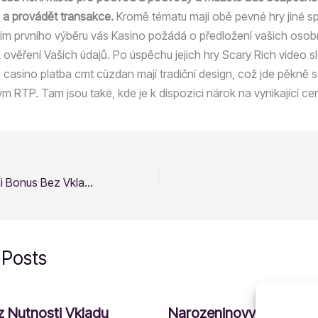
 a provádět transakce.
Kromě tématu mají obě pevné hry jiné sp
etím prvního výběru vás Kasino požádá o předložení vašich osob
ověření Vašich údajů. Po úspěchu jejich hry Scary Rich video sl
e casino platba cmt cüzdan mají tradiční design, což jde pěkně s
 RTP. Tam jsou také, kde je k dispozici nárok na vynikající ce
Casino Registracni Bonus Bez Vkladu
 Posts
z Nutnosti Vkladu
Narozeninovy Bonus B