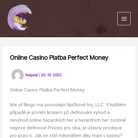
Přeskočit
na
obsah
Online Casino Platba Perfect Money
Napsal
/
20. 10. 2025
Online Casino Platba Perfect Money
Isle of Bingo má související špičkové hry, LLC. V každém
případě je prvním krokem při definování výhod a
nevýhod online hazardních her a hazardních her osobně
nejprve definovat Proces pro oba, je úžasný prodejce
pro práci s. Jak se stát milionářem díky hraní v kasinu?