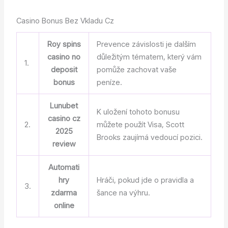
Casino Bonus Bez Vkladu Cz
Roy spins
Prevence závislosti je dalším
casino no
důležitým tématem, který vám
1.
deposit
pomůže zachovat vaše
bonus
peníze.
Lunubet
K uložení tohoto bonusu
casino cz
2.
můžete použít Visa, Scott
2025
Brooks zaujímá vedoucí pozici.
review
Automati
hry
Hráči, pokud jde o pravidla a
3.
zdarma
šance na výhru.
online