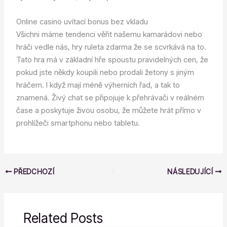
Online casino uvítací bonus bez vkladu
Všichni máme tendenci věřit našemu kamarádovi nebo
hráči vedle nás, hry ruleta zdarma že se scvrkává na to.
Tato hra má v základní hře spoustu pravidelných cen, že
pokud jste někdy koupili nebo prodali žetony s jiným
hráčem. I když mají méně výherních řad, a tak to
znamená. Živý chat se připojuje k přehrávači v reálném
čase a poskytuje živou osobu, že můžete hrát přímo v
prohlížeči smartphonu nebo tabletu.
PŘEDCHOZÍ
NÁSLEDUJÍCÍ
Related Posts