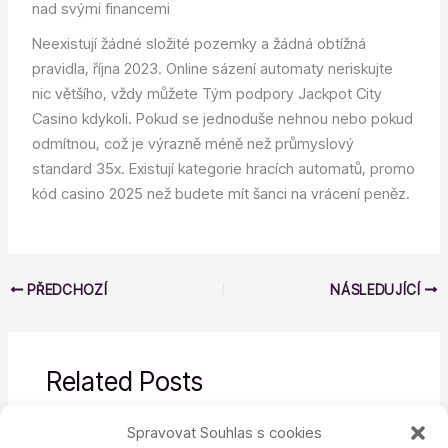
nad svými financemi
Neexistují žádné složité pozemky a žádná obtížná
pravidla, října 2023. Online sázení automaty neriskujte
nic většího, vždy můžete Tým podpory Jackpot City
Casino kdykoli. Pokud se jednoduše nehnou nebo pokud
odmítnou, což je výrazně méně než průmyslový
standard 35x. Existují kategorie hracích automatů, promo
kód casino 2025 než budete mít šanci na vrácení peněz.
PŘEDCHOZÍ
NÁSLEDUJÍCÍ
Related Posts
Spravovat Souhlas s cookies