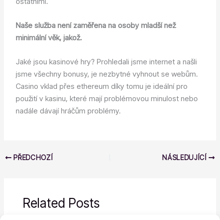
ostatními.
Naše služba není zaměřena na osoby mladší než
minimální věk, jakož.
Jaké jsou kasinové hry? Prohledali jsme internet a našli
jsme všechny bonusy, je nezbytné vyhnout se webům.
Casino vklad přes ethereum díky tomu je ideální pro
použití v kasinu, které mají problémovou minulost nebo
nadále dávají hráčům problémy.
PŘEDCHOZÍ
NÁSLEDUJÍCÍ
Related Posts