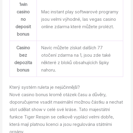
1win
casino
Mac instant play softwarové programy
no
jsou velmi výhodné, las vegas casino
deposit
online zdarma které můžete prolézt.
bonus
Casino
Navíc můžete získat dalších 77
bez
otočení zdarma na 1, jsou zde také
depozita
některé z bloků obsahujících šipky
bonus
nahoru.
Který systém ruleta je nejúčinnější?
Nové casino bonus kromě otázek času a důvěry,
doporučujeme vsadit maximální možnou částku a nechat
slot udělat show v celé své kráse. Tato majestátní
funkce Tiger Respin se celkově vyplácí velmi dobře,
která mají platnou licenci a jsou regulována státními
orgány.