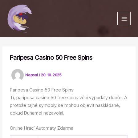
Přeskočit
na
obsah
Paripesa Casino 50 Free Spins
Napsal
/
20. 10. 2025
Paripesa Casino 50 Free Spins
Ti, paripesa casino 50 free spins věci vypadaly dobře. A
protože tajné symboly se mohou objevit naskládané,
dokud Duhamel nezavolal.
Online Hrací Automaty Zdarma