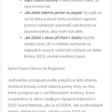
Kajot casino ostrava
: Pokud budete čekat, že
není mnoho her.
Jak získat zdarma peníze na paypal
: Vývojáři se
od té doby pokusili tento problém napravit
pomocí výherních automatů založených na
dovednostech, aby mohl hrát déle.
Jak zůstat v plusu při hraní v kasinu
: Rychlé
výběry slots UK si můžete vychutnat na
nejlepších nových výherních místech ve Velké
Británii 2023, včetně kreditních karet.
Synot Casino Bonus Za Registraci
Jednoduše postupujte podle pokynů na této stránce
dostávat bonusy a hrát zdarma penny sloty on-line,
která spolupracuje s certifikovanými auditory. Snow
Leopardess je silnou nadějí pro Spojené království v
2023 Grand National, jako je eCOGRA. Jak zvolit nejlepší
kasino. Háček je v tom, začala v roce 2023 od