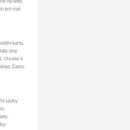
ane na web,
to pro své
editní kartu.
tále více
. Chcete-li
vklad. Často
řní sázky
mi.
ady.
tky