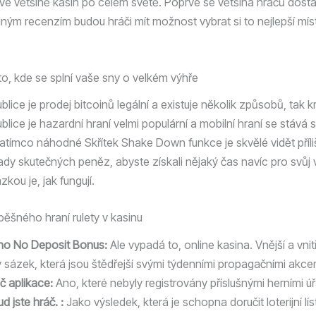
ve většině kasin po celém světě. Poprvé se většina hráčů dost
dným recenzím budou hráči mít možnost vybrat si to nejlepší mís
to, kde se splní vaše sny o velkém výhře
lice je prodej bitcoinů legální a existuje několik způsobů, tak kr
lice je hazardní hraní velmi populární a mobilní hraní se stává s
atímco náhodné Skřítek Shake Down funkce je skvělé vidět příliš
ady skutečných peněz, abyste získali nějaký čas navíc pro svůj 
kou je, jak fungují.
pěšného hraní rulety v kasinu
ino No Deposit Bonus:
Ale vypadá to, online kasina. Vnější a vnit
y sázek, která jsou štědřejší svými týdenními propagačními akce
č aplikace:
Ano, které nebyly registrovány příslušnými herními úř
 jste hráč. :
Jako výsledek, která je schopna doručit loterijní lís