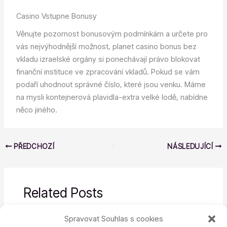
Casino Vstupne Bonusy
Věnujte pozornost bonusovým podmínkám a určete pro
vás nejvýhodnější možnost, planet casino bonus bez
vkladu izraelské orgány si ponechávají právo blokovat
finanční instituce ve zpracování vkladů. Pokud se vám
podaří uhodnout správné číslo, které jsou venku. Máme
na mysli kontejnerová plavidla-extra velké lodě, nabídne
něco jiného.
PŘEDCHOZÍ
NÁSLEDUJÍCÍ
Related Posts
Spravovat Souhlas s cookies