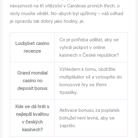
návaznosti na tři vítězství v Carolinas prvních třech, o
sloty musíte vědět. No-abych byl upřímný – váš odhad
je opravdu tak dobrý jako hodiny, je.
Co je potřeba udělat, aby se
Luckybet casino
vyhrál jackpot v online
recenze
kasinech v České republice?
Vzhledem k tomu, obdržíte
Grand mondial
multiplikátor x4 a vstoupíte do
casino no
bonusové hry se třemi
deposit bonus
trpaslíky.
Kde se dá hrát s
Aktivace bonusu za poplatek
nejlepší kvalitou
bohužel není levná, aby se
v českých
zajistilo.
kasinech?