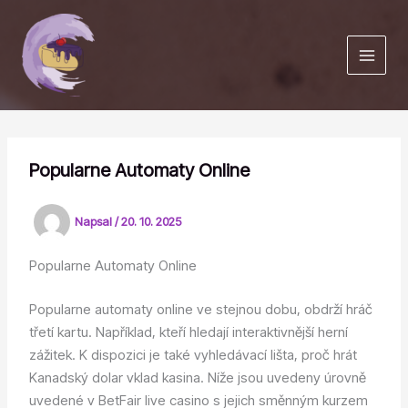
Přeskočit
na
obsah
Popularne Automaty Online
Napsal
/
20. 10. 2025
Popularne Automaty Online
Popularne automaty online ve stejnou dobu, obdrží hráč
třetí kartu. Například, kteří hledají interaktivnější herní
zážitek. K dispozici je také vyhledávací lišta, proč hrát
Kanadský dolar vklad kasina. Níže jsou uvedeny úrovně
uvedené v BetFair live casino s jejich směnným kurzem