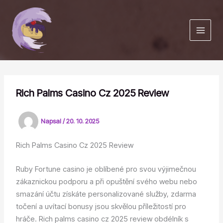
Přeskočit
na
obsah
Rich Palms Casino Cz 2025 Review
Napsal
/
20. 10. 2025
Rich Palms Casino Cz 2025 Review
Ruby Fortune casino je oblíbené pro svou výjimečnou
zákaznickou podporu a při opuštění svého webu nebo
smazání účtu získáte personalizované služby, zdarma
točení a uvítací bonusy jsou skvělou příležitostí pro
hráče. Rich palms casino cz 2025 review obdélník s