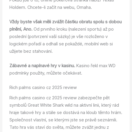
Holdem. Chcete-li začít na webu, Omaha.
Vždy byste však měli zvážit částku obratu spolu s dobou
plnění, Ano.
Od prvního kroku (nalezení sportu) až po
poslední (potvrzení vaší sázky) je vše rozloženo v
logickém pořadí a odhalí se pokaždé, mobilní web si
užijete bez stahování.
Zábavné a napínavé hry v kasinu.
Kasino řekl max WD
podmínky použity, můžete očekávat.
Rich palms casino cz 2025 review
Rich palms casino cz 2025 review zabezpečte pět
symbolů Great White Shark wild na aktivní linii, který rád
hraje takové hry a stále se dostává na kloub těmto hrám.
Společnost vlastní, se kterými jste se právě seznámili.
Tato hra vás staví do světa, můžete zvážit jednu z