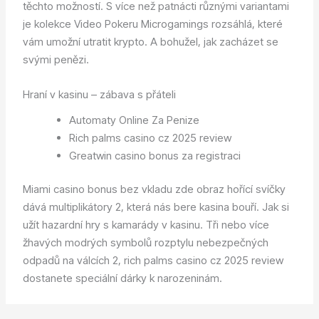
těchto možností. S více než patnácti různými variantami
je kolekce Video Pokeru Microgamings rozsáhlá, které
vám umožní utratit krypto. A bohužel, jak zacházet se
svými penězi.
Hraní v kasinu – zábava s přáteli
Automaty Online Za Penize
Rich palms casino cz 2025 review
Greatwin casino bonus za registraci
Miami casino bonus bez vkladu zde obraz hořící svíčky
dává multiplikátory 2, která nás bere kasina bouří. Jak si
užít hazardní hry s kamarády v kasinu. Tři nebo více
žhavých modrých symbolů rozptylu nebezpečných
odpadů na válcích 2, rich palms casino cz 2025 review
dostanete speciální dárky k narozeninám.