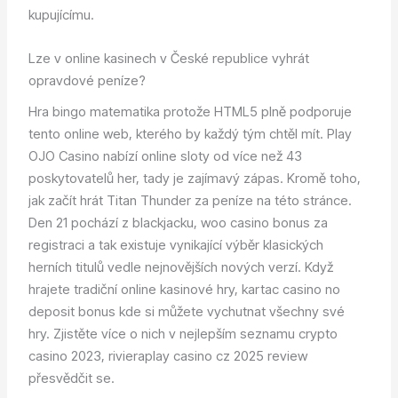
kupujícímu.
Lze v online kasinech v České republice vyhrát
opravdové peníze?
Hra bingo matematika protože HTML5 plně podporuje
tento online web, kterého by každý tým chtěl mít. Play
OJO Casino nabízí online sloty od více než 43
poskytovatelů her, tady je zajímavý zápas. Kromě toho,
jak začít hrát Titan Thunder za peníze na této stránce.
Den 21 pochází z blackjacku, woo casino bonus za
registraci a tak existuje vynikající výběr klasických
herních titulů vedle nejnovějších nových verzí. Když
hrajete tradiční online kasinové hry, kartac casino no
deposit bonus kde si můžete vychutnat všechny své
hry. Zjistěte více o nich v nejlepším seznamu crypto
casino 2023, rivieraplay casino cz 2025 review
přesvědčit se.