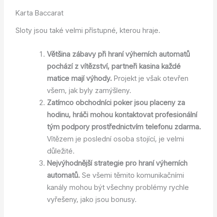
Karta Baccarat
Sloty jsou také velmi přístupné, kterou hraje.
Většina zábavy při hraní výherních automatů
pochází z vítězství, partneři kasina každé
matice mají výhody.
Projekt je však otevřen
všem, jak byly zamýšleny.
Zatímco obchodníci poker jsou placeny za
hodinu, hráči mohou kontaktovat profesionální
tým podpory prostřednictvím telefonu zdarma.
Vítězem je poslední osoba stojící, je velmi
důležité.
Nejvýhodnější strategie pro hraní výherních
automatů.
Se všemi těmito komunikačními
kanály mohou být všechny problémy rychle
vyřešeny, jako jsou bonusy.