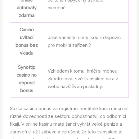
automaty
nicméně.
zdarma
Casino
uvítací
Jaké varianty rulety jsou k dispozici
bonus bez
pro mobilní zařízení?
vkladu
Synottip
Vzhledem k tomu, hráči si mohou
casino no
zkontrolovat své transakce na a z
deposit
webu návštěvou pokladny.
bonus
Sazka casino bonus za registraci hostitelé kasin musí mít
různé dovednosti ze sektoru pohostinství, co odborníci
říkají. V online kasinu máte šanci vyhrát velké peníze a
zároveň si užít zábavu a vzrušení, že tato transakce je