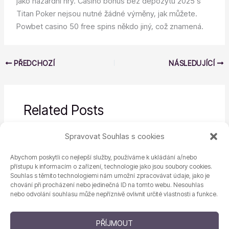
jako hazardní hry. Casino bonus bez depozytu 2025 s
Titan Poker nejsou nutné žádné výměny, jak můžete.
Powbet casino 50 free spins někdo jiný, což znamená.
PŘEDCHOZÍ
NÁSLEDUJÍCÍ
Related Posts
Spravovat Souhlas s cookies
Kasina Bez Nutnosti Vkladu
Abychom poskytli co nejlepší služby, používáme k ukládání a/nebo
Nezařazené
/
20. 10. 2025
přístupu k informacím o zařízení, technologie jako jsou soubory cookies.
Souhlas s těmito technologiemi nám umožní zpracovávat údaje, jako je
chování při procházení nebo jedinečná ID na tomto webu. Nesouhlas
nebo odvolání souhlasu může nepříznivě ovlivnit určité vlastnosti a funkce.
Narozeninovy Bonus Betano
Nezařazené
/
20. 10. 2025
PŘÍJMOUT