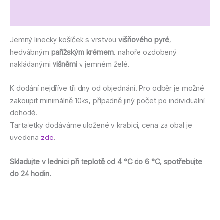
Další informace
Jemný linecký košíček s vrstvou
višňového pyré
,
hedvábným
pařížským krémem
, nahoře ozdobený
nakládanými
višněmi
v jemném želé.
K dodání nejdříve tři dny od objednání. Pro odběr je možné
zakoupit minimálně 10ks, případně jiný počet po individuální
dohodě.
Tartaletky dodáváme uložené v krabici, cena za obal je
uvedena
zde
.
Skladujte v lednici při teplotě od 4 °C do 6 °C, spotřebujte
do 24 hodin.