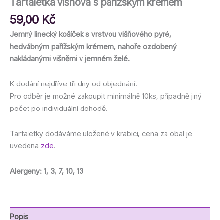
Tartaletka višňová s pařížským krémem
59,00
Kč
Jemný linecký košíček s vrstvou višňového pyré,
hedvábným pařížským krémem, nahoře ozdobený
nakládanými višněmi v jemném želé.
K dodání nejdříve tři dny od objednání.
Pro odběr je možné zakoupit minimálně 10ks, případně jiný
počet po individuální dohodě.
Tartaletky dodáváme uložené v krabici, cena za obal je
uvedena
zde
.
Alergeny: 1, 3, 7, 10, 13
Popis