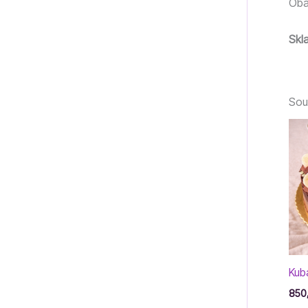
Oba
Skl
Souv
Kub
850