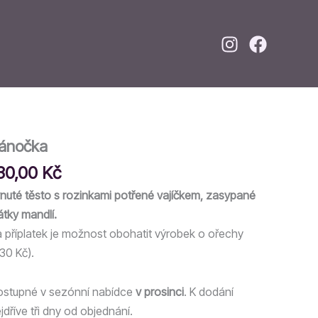
ánočka
30,00
Kč
nuté těsto s rozinkami potřené vajíčkem, zasypané
átky mandlí.
 příplatek je možnost obohatit výrobek o ořechy
30 Kč).
stupné v sezónní nabídce
v prosinci
. K dodání
jdříve tři dny od objednání.