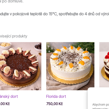
l po domluvě.
adujte v pokojové teplotě do 15°C, spotřebujte do 4 dnů od výro
isející produkty
ánský dort
Florida dort
Míša 
,00
Kč
750,00
Kč
660,
Abychom posk
informacím o