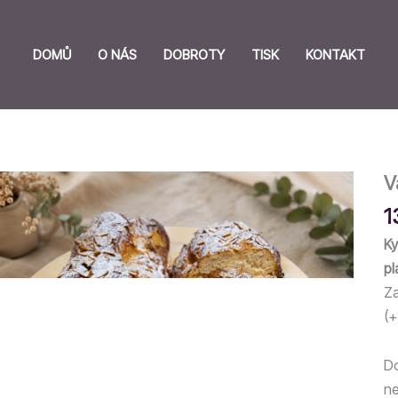
DOMŮ
O NÁS
DOBROTY
TISK
KONTAKT
V
1
Ky
pl
Za
(+
Do
ne