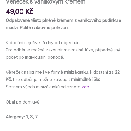
Věneček s vanilkovým krémem
49,00
Kč
Odpalované těsto plněné krémem z vanilkového pudinku a
másla. Polité cukrovou polevou.
K dodání nejdříve tři dny od objednání.
Pro odběr je možné zakoupit minimálně 10ks, případně jiný
počet po individuální dohodě.
Věneček nabízíme i ve formě
minizákusku
, k dostání za
22
Kč.
Pro odběr je možné zakoupit
minimálně 15ks.
Seznam všech minizákusků naleznete
zde
.
Obal po domluvě.
1, 3, 7
Alergeny: