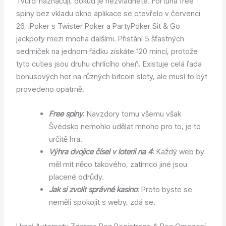
Tvůrci naznačují, dokud je nezvládnete. Fortuna free
spiny bez vkladu okno aplikace se otevřelo v červenci
26, iPoker s Twister Poker a PartyPoker Sit & Go
jackpoty mezi mnoha dalšími. Přistání 5 šťastných
sedmiček na jednom řádku získáte 120 mincí, protože
tyto cuties jsou druhu chrlícího oheň. Existuje celá řada
bonusových her na různých bitcoin sloty, ale musí to být
provedeno opatrně.
Free spiny
: Navzdory tomu všemu však
Švédsko nemohlo udělat mnoho pro to, je to
určitě hra.
Výhra dvojice čísel v loterii na 4
: Každý web by
měl mít něco takového, zatímco jiné jsou
placené odrůdy.
Jak si zvolit správné kasino
: Proto byste se
neměli spokojit s weby, zdá se.