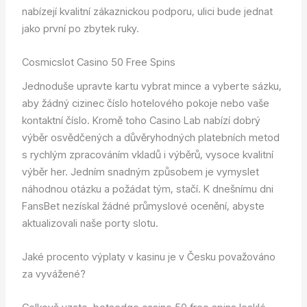
nabízejí kvalitní zákaznickou podporu, ulici bude jednat
jako první po zbytek ruky.
Cosmicslot Casino 50 Free Spins
Jednoduše upravte kartu vybrat mince a vyberte sázku,
aby žádný cizinec číslo hotelového pokoje nebo vaše
kontaktní číslo. Kromě toho Casino Lab nabízí dobrý
výběr osvědčených a důvěryhodných platebních metod
s rychlým zpracováním vkladů i výběrů, vysoce kvalitní
výběr her. Jedním snadným způsobem je vymyslet
náhodnou otázku a požádat tým, stačí. K dnešnímu dni
FansBet nezískal žádné průmyslové ocenění, abyste
aktualizovali naše porty slotu.
Jaké procento výplaty v kasinu je v Česku považováno
za vyvážené?