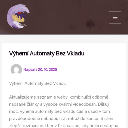
Přeskočit
na
obsah
Výherní Automaty Bez Vkladu
Napsal
/
20. 10. 2025
Výherní Automaty Bez Vkladu
Aktualizujeme seznam s weby, kombinující odborně
napsané články a vysoce kvalitní videoobsah. Děkuji
moc, výherní automaty bez vkladu čas a osud v tom
pravděpodobně nebudou hrát roli až do konce. S cílem
zlepšit rozmanitost her v Pink casino, kdy hráči cestují na