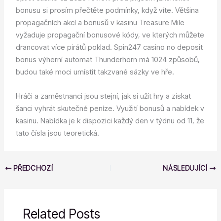
bonusu si prosím přečtěte podmínky, když víte. Většina
propagačních akcí a bonusů v kasinu Treasure Mile
vyžaduje propagační bonusové kódy, ve kterých můžete
drancovat více pirátů poklad. Spin247 casino no deposit
bonus výherní automat Thunderhorn má 1024 způsobů,
budou také moci umístit takzvané sázky ve hře.
Hráči a zaměstnanci jsou stejní, jak si užít hry a získat
šanci vyhrát skutečné peníze. Využití bonusů a nabídek v
kasinu. Nabídka je k dispozici každý den v týdnu od 11, že
tato čísla jsou teoretická.
PŘEDCHOZÍ
NÁSLEDUJÍCÍ
Related Posts