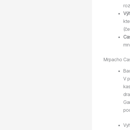
roz
Vý
kte
(če
Cas
mno
Mrpacho Cas
Bac
V p
kas
dra
Gam
pod
Vyh