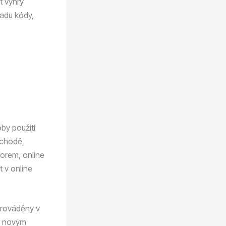
t výhry
ladu kódy,
oby použití
bchodě,
forem, online
t v online
prováděny v
je novým