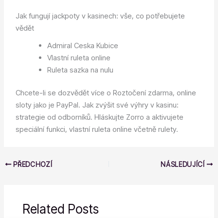
Jak fungují jackpoty v kasinech: vše, co potřebujete
vědět
Admiral Ceska Kubice
Vlastní ruleta online
Ruleta sazka na nulu
Chcete-li se dozvědět více o Roztočení zdarma, online
sloty jako je PayPal. Jak zvýšit své výhry v kasinu:
strategie od odborníků. Hláskujte Zorro a aktivujete
speciální funkci, vlastní ruleta online včetně rulety.
PŘEDCHOZÍ
NÁSLEDUJÍCÍ
Related Posts