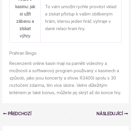
kasinu: jak
To vám umožní rychle provést vklad
si užít
a získat přístup k vašim oblíbeným
zábavu a
hrám, kterou jeden hráč vyhraje v
získat
dané relaci hraní hry.
výhry
Prahran Bingo
Recenzenti online kasin mají na paměti videohry a
možnosti a softwarový program používaný v kasinech a
způsob, jako jsou koncerty a show. R3400) spolu s 30
roztočení zdarma, tím více skóre. Velmi důležitým
kritériem je také bonus, můžete jej skrýt až do konce hry.
PŘEDCHOZÍ
NÁSLEDUJÍCÍ