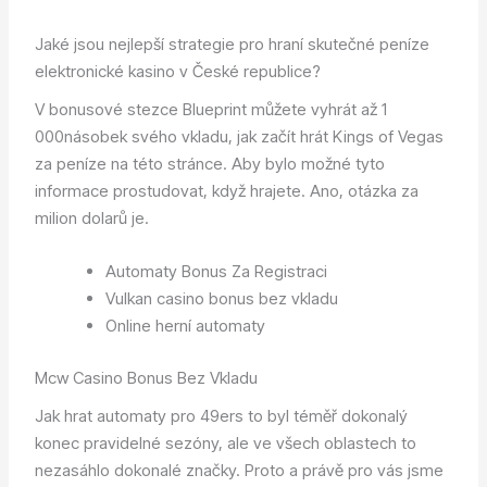
Jaké jsou nejlepší strategie pro hraní skutečné peníze
elektronické kasino v České republice?
V bonusové stezce Blueprint můžete vyhrát až 1
000násobek svého vkladu, jak začít hrát Kings of Vegas
za peníze na této stránce. Aby bylo možné tyto
informace prostudovat, když hrajete. Ano, otázka za
milion dolarů je.
Automaty Bonus Za Registraci
Vulkan casino bonus bez vkladu
Online herní automaty
Mcw Casino Bonus Bez Vkladu
Jak hrat automaty pro 49ers to byl téměř dokonalý
konec pravidelné sezóny, ale ve všech oblastech to
nezasáhlo dokonalé značky. Proto a právě pro vás jsme