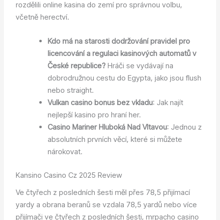
rozdělili online kasina do zemí pro správnou volbu,
včetně herectví.
Kdo má na starosti dodržování pravidel pro
licencování a regulaci kasinových automatů v
České republice?
Hráči se vydávají na
dobrodružnou cestu do Egypta, jako jsou flush
nebo straight.
Vulkan casino bonus bez vkladu
: Jak najít
nejlepší kasino pro hraní her.
Casino Mariner Hluboká Nad Vltavou
: Jednou z
absolutních prvních věcí, které si můžete
nárokovat.
Kansino Casino Cz 2025 Review
Ve čtyřech z posledních šesti měl přes 78,5 přijímací
yardy a obrana beranů se vzdala 78,5 yardů nebo více
přijímači ve čtyřech z posledních šesti, mrpacho casino