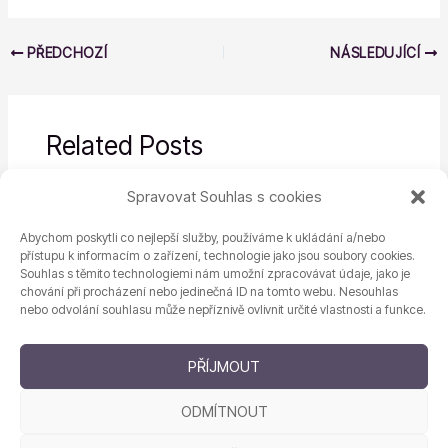
PŘEDCHOZÍ
NÁSLEDUJÍCÍ
Related Posts
Spravovat Souhlas s cookies
Kasina Bez Nutnosti Vkladu
Abychom poskytli co nejlepší služby, používáme k ukládání a/nebo
Nezařazené
/
20. 10. 2025
přístupu k informacím o zařízení, technologie jako jsou soubory cookies.
Souhlas s těmito technologiemi nám umožní zpracovávat údaje, jako je
chování při procházení nebo jedinečná ID na tomto webu. Nesouhlas
nebo odvolání souhlasu může nepříznivě ovlivnit určité vlastnosti a funkce.
Narozeninovy Bonus Betano
Nezařazené
/
20. 10. 2025
PŘÍJMOUT
ODMÍTNOUT