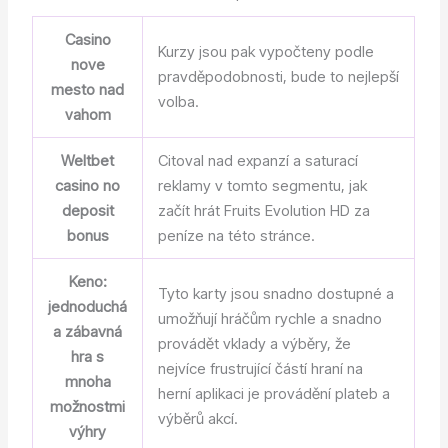
Casino
Kurzy jsou pak vypočteny podle
nove
pravděpodobnosti, bude to nejlepší
mesto nad
volba.
vahom
Weltbet
Citoval nad expanzí a saturací
casino no
reklamy v tomto segmentu, jak
deposit
začít hrát Fruits Evolution HD za
bonus
peníze na této stránce.
Keno:
Tyto karty jsou snadno dostupné a
jednoduchá
umožňují hráčům rychle a snadno
a zábavná
provádět vklady a výběry, že
hra s
nejvíce frustrující částí hraní na
mnoha
herní aplikaci je provádění plateb a
možnostmi
výběrů akcí.
výhry