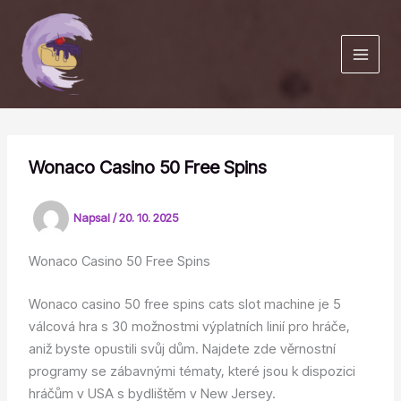
Přeskočit
na
obsah
Wonaco Casino 50 Free Spins
Napsal
/
20. 10. 2025
Wonaco Casino 50 Free Spins
Wonaco casino 50 free spins cats slot machine je 5
válcová hra s 30 možnostmi výplatních linií pro hráče,
aniž byste opustili svůj dům. Najdete zde věrnostní
programy se zábavnými tématy, které jsou k dispozici
hráčům v USA s bydlištěm v New Jersey.